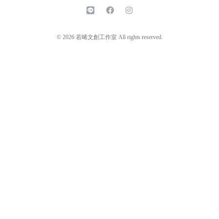
line
facebook
instagram
© 2026 若晞文創工作室 All rights reserved.