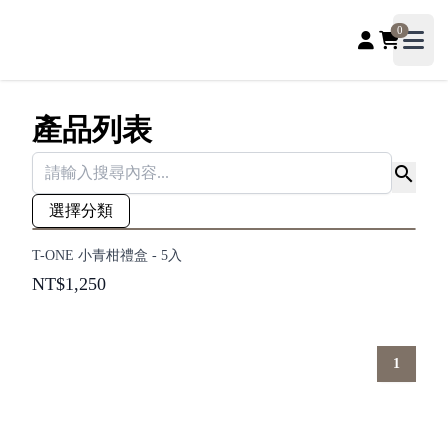
若晞文創工作室
0
Open
產品列表
search
選擇分類
T-ONE 小青柑禮盒 - 5入
NT$1,250
1